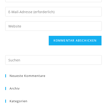
deinen
Namen
Gib
oder
deine
Benutzernamen
E-
Gib
zum
Mail-
deine
Kommentieren
Adresse
Website-
ein
zum
URL
Kommentieren
ein
ein
(optional)
Neueste Kommentare
Archiv
Kategorien