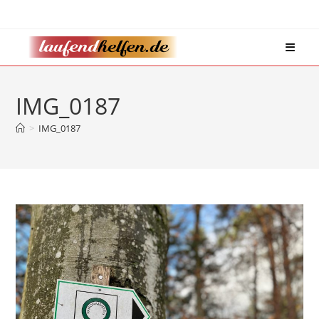
Zum
Inhalt
springen
IMG_0187
>
IMG_0187